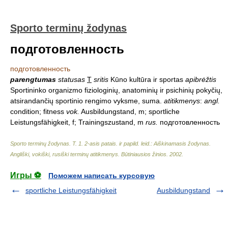
Sporto terminų žodynas
подготовленность
подготовленность
parengtumas
statusas
T
sritis
Kūno kultūra ir sportas
apibrėžtis
Sportininko organizmo fiziologinių, anatominių ir psichinių pokyčių,
atsirandančių sportinio rengimo vyksme, suma.
atitikmenys
:
angl.
condition; fitness
vok.
Ausbildungstand, m; sportliche
Leistungsfähigkeit, f; Trainingszustand, m
rus.
подготовленность
Sporto terminų žodynas. T. 1. 2-asis patais. ir papild. leid.: Aiškinamasis žodynas.
Angliški, vokiški, rusiški terminų atitikmenys. Būtiniausios žinios
.
2002
.
Игры ⚽
Поможем написать курсовую
sportliche Leistungsfähigkeit
Ausbildungstand