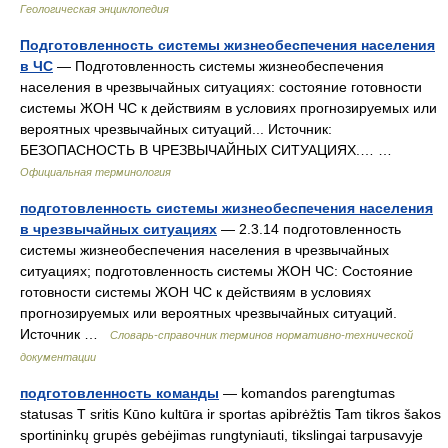
Геологическая энциклопедия
Подготовленность системы жизнеобеспечения населения
в ЧС
— Подготовленность системы жизнеобеспечения
населения в чрезвычайных ситуациях: состояние готовности
системы ЖОН ЧС к действиям в условиях прогнозируемых или
вероятных чрезвычайных ситуаций... Источник:
БЕЗОПАСНОСТЬ В ЧРЕЗВЫЧАЙНЫХ СИТУАЦИЯХ.… …
Официальная терминология
подготовленность системы жизнеобеспечения населения
в чрезвычайных ситуациях
— 2.3.14 подготовленность
системы жизнеобеспечения населения в чрезвычайных
ситуациях; подготовленность системы ЖОН ЧС: Состояние
готовности системы ЖОН ЧС к действиям в условиях
прогнозируемых или вероятных чрезвычайных ситуаций.
Источник …
Словарь-справочник терминов нормативно-технической
документации
подготовленность команды
— komandos parengtumas
statusas T sritis Kūno kultūra ir sportas apibrėžtis Tam tikros šakos
sportininkų grupės gebėjimas rungtyniauti, tikslingai tarpusavyje