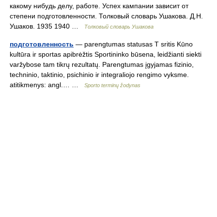
какому нибудь делу, работе. Успех кампании зависит от
степени подготовленности. Толковый словарь Ушакова. Д.Н.
Ушаков. 1935 1940 …
Толковый словарь Ушакова
подготовленность
— parengtumas statusas T sritis Kūno
kultūra ir sportas apibrėžtis Sportininko būsena, leidžianti siekti
varžybose tam tikrų rezultatų. Parengtumas įgyjamas fizinio,
techninio, taktinio, psichinio ir integraliojo rengimo vyksme.
atitikmenys: angl.… …
Sporto terminų žodynas