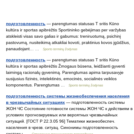
подготовленность
— parengtumas statusas T sritis Kūno
kultūra ir sportas apibrėžtis Sportininko gebėjimas per varžybas
atskleisti visas savo galias ir gabumus: treniruotumą, psichinį
pastovumą, nusiteikimą atkakliai kovoti, praktinius kovos įgūdžius,
panaudojant… …
Sporto terminų žodynas
подготовленность
— parengtumas statusas T sritis Kūno
kultūra ir sportas apibrėžtis Žmogaus būsena, leidžianti gyventi
laimingą racionalų gyvenimą. Parengtumas apima tarpusavyje
susijusius fizinės, intelektinės, emocinės, socialinės veiklos
komponentus. Parengtumas …
Sporto terminų žodynas
подготовленность системы жизнеобеспечения населения
в чрезвычайных ситуациях
— подготовленность системы
ЖОН ЧС Состояние готовности системы ЖОН ЧС к действиям в
условиях прогнозируемых или вероятных чрезвычайных
ситуаций. [ГОСТ Р 22.3.05 96] Тематики жизнеобеспеч.
населения в чрезв. ситуац. Синонимы подготовленность
системы …