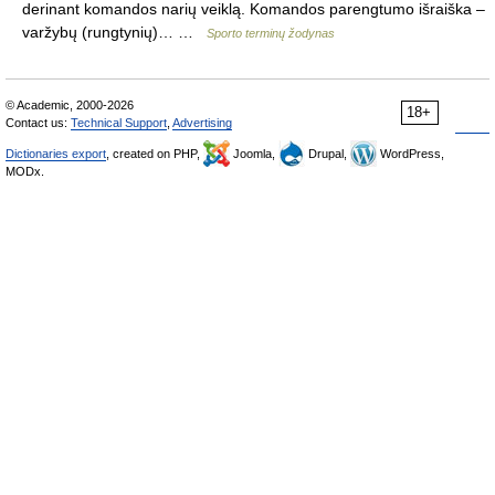
derinant komandos narių veiklą. Komandos parengtumo išraiška –
varžybų (rungtynių)… …
Sporto terminų žodynas
© Academic, 2000-2026
18+
Contact us:
Technical Support
,
Advertising
Dictionaries export
, created on PHP,
Joomla,
Drupal,
WordPress,
MODx.